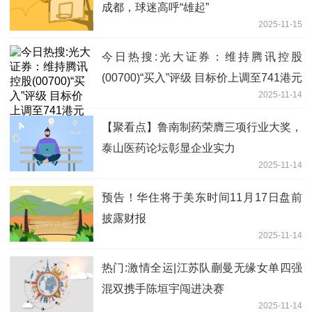
成都，球迷高呼“雄起”
2025-11-15
今日热搜:光大证券：维持腾讯控股
(00700)“买入”评级 目标价上调至741港元
2025-11-14
【聚看点】鲁南制药荣膺三项行业大奖，
泰山医药论坛彰显企业实力
2025-11-14
预告！华住将于美东时间11月17日盘前
披露财报
2025-11-14
热门:激情全运|江苏队蒯曼无缘女单四强
混双携手陈垣宇闯进决赛
2025-11-14