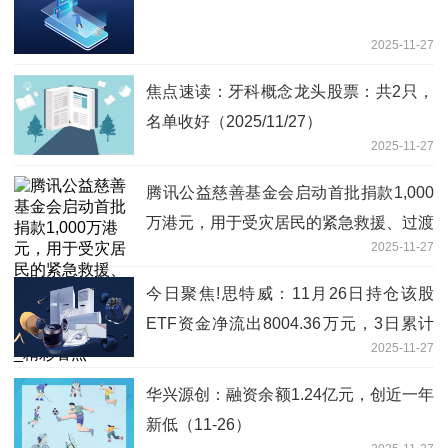
2025-11-27
焦点速读：牙科概念龙头股票：共2只，
名单收好（2025/11/27）
2025-11-27
腾讯公益慈善基金会启动首批捐款1,000
万港元，用于受灾居民的紧急救援、过渡
2025-11-27
安置、生活物资补给及情绪疏导等急需工
作_精彩看点
今日聚焦!思特威：11月26日持仓该股
ETF资金净流出8004.36万元，3日累计
2025-11-27
净流出1.19亿元
华兴源创：融资余额1.24亿元，创近一年
新低（11-26）