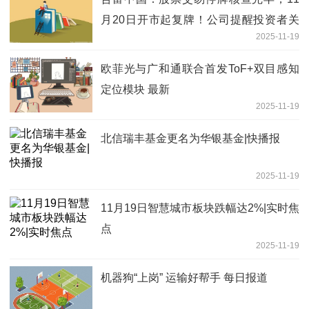
月20日开市起复牌！公司提醒投资者关
2025-11-19
注业绩波动及估值偏高风险，理性投资
即时
欧菲光与广和通联合首发ToF+双目感知
定位模块 最新
2025-11-19
北信瑞丰基金更名为华银基金|快播报
2025-11-19
11月19日智慧城市板块跌幅达2%|实时焦
点
2025-11-19
机器狗“上岗” 运输好帮手 每日报道