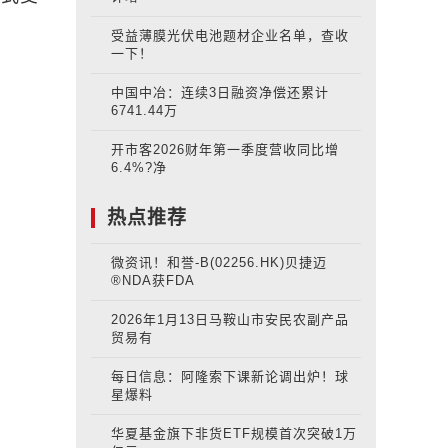
受益薄膜光伏电池题材企业名单，查收
一下！
中国中冶：连续3日融资净偿还累计
6741.44万
开市客2026财年第一季度营收同比增
6.4%?净
热点推荐
微资讯！和誉-B(02256.HK)贝捷迈
®NDA获FDA
2026年1月13日马鞍山市安民农副产品
贸易有
每日信息：阿隆索下课新论调出炉！球
星爆料
华夏基金旗下非货ETF规模首次突破1万