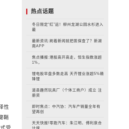
热点话题
冬日限定“红”运！柳州龙湖公园水杉进入
最
最新资讯:刷着新闻就把医保查了？新湖
南APP
焦点播报:港股高开高走，恒生指数涨超
1%，
锂电股早盘多数走高 天齐锂业涨超5%赣
锋锂
道县趣然玩具厂（个体工商户）成立 注
册资
即时焦点：中汽协：汽车产销量全年有
择性
望再创
腱鞘
天天快报!零跑汽车：朱江明、傅利泉合
正式受
计增