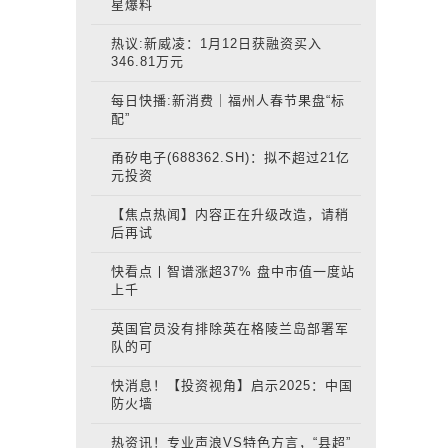
星爆料
热议:新威凌：1月12日获融资买入
346.81万元
每日快播:新消费｜福州人春节果盘“标
配”
甬矽电子(688362.SH)：拟不超过21亿
元投资
【焦点热闻】内容正在升级改造，请稍
后再试
快看点丨智谱涨超37% 盘中市值一度站
上千
英国官员没有排除英在格陵兰岛部署军
队的可
快消息！【投资视角】启示2025：中国
防火墙
热资讯！专业声浪VS特色方言，“县超”