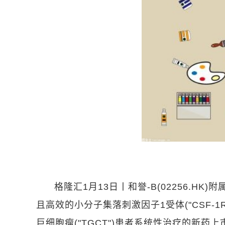
格隆汇1月13日丨和誉-B(02256.
且高效的小分子集落刺激因子1受体("CSF-1
巨细胞瘤("TGCT")患者系统性治疗的新药上市