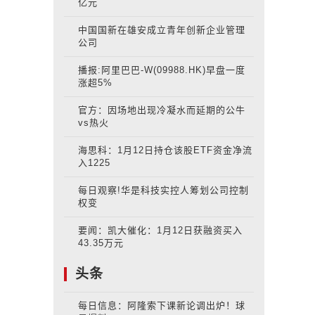
亿元
中国国新在雄安成立青年创新企业管理
公司
播报:阿里巴巴-W(09988.HK)早盘一度
涨超5%
官方：因场地出现冷凝水而延期的公牛
vs热火
海思科：1月12日持仓该股ETF资金净流
入1225
每日观察!华是科技实控人筹划公司控制
权变
要闻：凯大催化：1月12日获融资买入
43.35万元
头条
每日信息：阿隆索下课新论调出炉！球