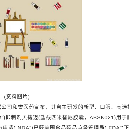
(资料图片)
HK)附属公司和誉医药宣布，其自主研发的新型、口服、高选
R")抑制剂贝捷迈(盐酸匹米替尼胶囊，ABSK021)用于
申请("NDA")已获美国食品药品监督管理局("FDA")