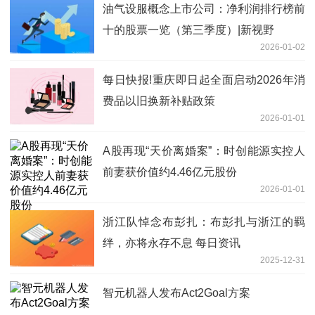
油气设服概念上市公司：净利润排行榜前
十的股票一览（第三季度）|新视野
2026-01-02
每日快报!重庆即日起全面启动2026年消
费品以旧换新补贴政策
2026-01-01
A股再现“天价离婚案”：时创能源实控人
前妻获价值约4.46亿元股份
2026-01-01
浙江队悼念布彭扎：布彭扎与浙江的羁
绊，亦将永存不息 每日资讯
2025-12-31
智元机器人发布Act2Goal方案