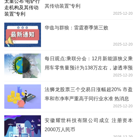
其传动装置”专利
2025-12-20
华兹与群狼：雷霆赛季第三败
2025-12-20
每日观点:乘联分会：12月新能源狭义乘
用车零售量预计为138万左右，渗透率预
2025-12-20
计可达60%
法狮龙股票三个交易日涨幅超20% 市盈
率和市净率严重高于同行业水准 热消息
2025-12-20
安徽耀世科技有限公司成立 注册资本
2000万人民币
2025-12-20