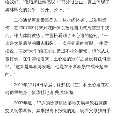
给我们。”但结果让他感叹：“打分很公正，真正体现了
奥林匹克的公平、公开、公正。”
王心迪是河北秦皇岛人，从小练体操，12岁时受
伤，在2007年9月来到沈阳体院改练自由式滑雪空中技
巧。作为体能教练，牛雪松看到了王心迪的坚韧。“一
次是大腿后侧的肌肉撕裂，一次是韧带的撕裂。”牛雪
松说，两次“大伤”给王心迪造成不小的麻烦，但他从未
被打倒。在牛雪松看来，王心迪的冠军之路没有任何捷
径。“这算是厚积薄发吧，他是在不断积累中成长起来
的。”
2017年12月4日清晨，徐梦桃（左）和王心迪在杠
铃房里热身。新华社记者 费茂华 摄
2007年底，17岁的徐梦桃因落地失误导致右膝前
交叉韧带断裂。素来报喜不报忧的她，瞒着父母独自手