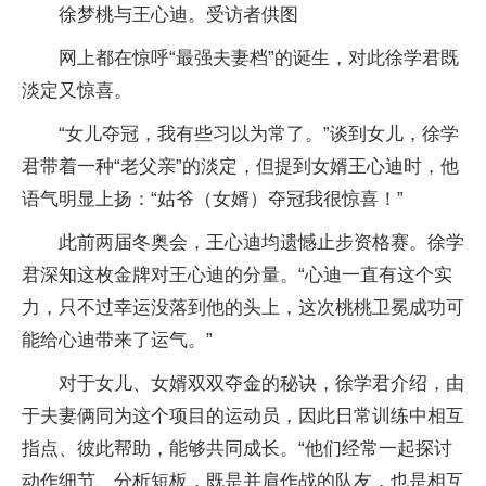
徐梦桃与王心迪。受访者供图
网上都在惊呼“最强夫妻档”的诞生，对此徐学君既
淡定又惊喜。
“女儿夺冠，我有些习以为常了。”谈到女儿，徐学
君带着一种“老父亲”的淡定，但提到女婿王心迪时，他
语气明显上扬：“姑爷（女婿）夺冠我很惊喜！”
此前两届冬奥会，王心迪均遗憾止步资格赛。徐学
君深知这枚金牌对王心迪的分量。“心迪一直有这个实
力，只不过幸运没落到他的头上，这次桃桃卫冕成功可
能给心迪带来了运气。”
对于女儿、女婿双双夺金的秘诀，徐学君介绍，由
于夫妻俩同为这个项目的运动员，因此日常训练中相互
指点、彼此帮助，能够共同成长。“他们经常一起探讨
动作细节、分析短板，既是并肩作战的队友，也是相互