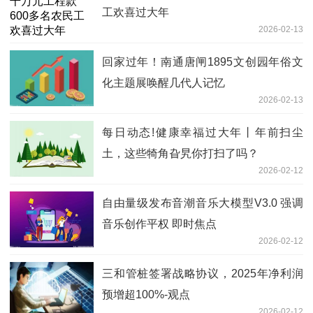
工欢喜过大年
2026-02-13
回家过年！南通唐闸1895文创园年俗文
化主题展唤醒几代人记忆
2026-02-13
每日动态!健康幸福过大年丨年前扫尘
土，这些犄角旮旯你打扫了吗？
2026-02-12
自由量级发布音潮音乐大模型V3.0 强调
音乐创作平权 即时焦点
2026-02-12
三和管桩签署战略协议，2025年净利润
预增超100%-观点
2026-02-12