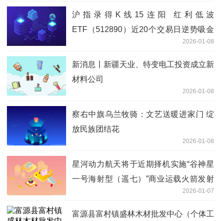
沪指录得K线15连阳 红利低波
ETF（512890）近20个交易日逆势吸金
2026-01-08
18.08亿元|今日精选
新消息丨新疆天业、特变电工投资成立新
材料公司
2026-01-08
察右中旗乌兰牧骑：文艺送暖进家门 绽
放民族团结花
2026-01-08
星河动力航天将于近期择机实施“谷神星
一号海射型（遥七）”商业运载火箭发射
2026-01-07
任务_每日观点
富源县富村镇盛林木材批发中心（个体工