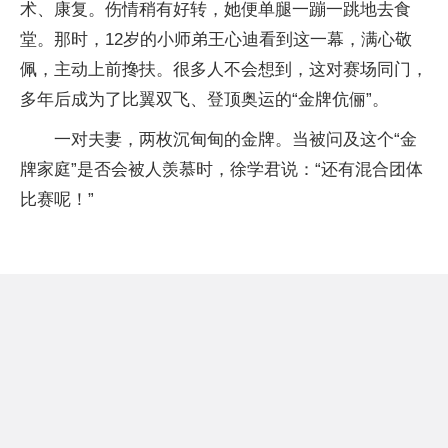
术、康复。伤情稍有好转，她便单腿一蹦一跳地去食
堂。那时，12岁的小师弟王心迪看到这一幕，满心敬
佩，主动上前搀扶。很多人不会想到，这对赛场同门，
多年后成为了比翼双飞、登顶奥运的“金牌伉俪”。
一对夫妻，两枚沉甸甸的金牌。当被问及这个“金
牌家庭”是否会被人羡慕时，徐学君说：“还有混合团体
比赛呢！”