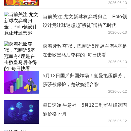
2026-05-13
当前关注:尤文新球衣弃粉归金，Polo领
设计竟让球迷想起"叛徒"博格巴时代
2026-05-13
踩着死敌夺冠，巴萨近5座冠军有4座是
在击败皇马后夺得的_每日快看
2026-05-13
5月12日国乒归国炸场！蒯曼艳压群芳，
莎莎被保护，楚钦婉拒合影
2026-05-12
每日速递:生意社：5月12日利华益维远丙
酮价格下调
2026-05-12