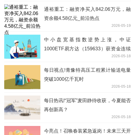
通裕重工：融资净买入842.06万元，融
资余额4.58亿元_前沿热点
2026-05-19
中小盘宽基指数逆势上涨，中证
1000ETF易方达（159633）获资金连续
2026-05-18
布局
每日视点!青豫特高压工程累计输送电量
突破1000亿千瓦时
2026-05-18
每日热讯!“冠军”麦田静待收获，今夏能否
再创新高？
2026-05-18
今亮点！召唤春装紧急返岗！未来三天开