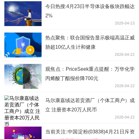
今日热搜:4月23日半导体设备板块跌幅达
2%
2026-04-23
热点聚焦：联合国报告显示极端高温正威
胁超10亿人生计和健康
2026-04-22
观焦点：PriceSeek重点提醒：万华化学
丙烯酸丁酯报价降700元
2026-04-22
马尔康嘉绒达若贡酒厂（个体工商户）成
立 注册资本20万人民币
2026-04-22
当前关注:中国淀粉(03838)4月21日斥资