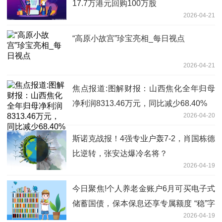
17.7万港元回购100万股
2026-04-21
“高原小故宫”珍宝亮相_每日视点
2026-04-21
焦点报道:图解财报：山西焦化全年归母
净利润8313.46万元，同比减少68.40%
2026-04-20
斯诺克战报！4强专业户轰7-2，肖国栋德
比逆转，张安达爆冷名将？
2026-04-19
今日聚焦!个人养老金账户6月可买电子式
储蓄国债，保本保息还享专属额度 “稳”字
2026-04-19
当头养老钱投资有了新选择