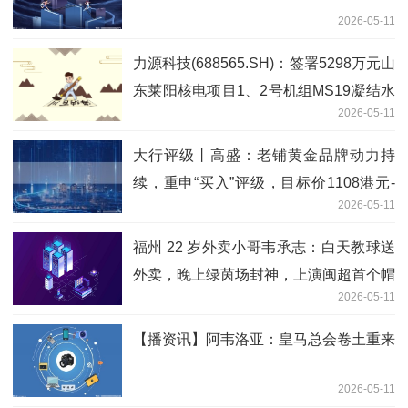
2026-05-11
力源科技(688565.SH)：签署5298万元山
东莱阳核电项目1、2号机组MS19凝结水
2026-05-11
精处理设备采购合同供货合同|实时焦点
大行评级丨高盛：老铺黄金品牌动力持
续，重申“买入”评级，目标价1108港元-
2026-05-11
实时
福州 22 岁外卖小哥韦承志：白天教球送
外卖，晚上绿茵场封神，上演闽超首个帽
2026-05-11
子戏法！ 今亮点
【播资讯】阿韦洛亚：皇马总会卷土重来
2026-05-11