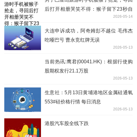
后打开相册哭笑不得：猴子留下23秒自
2026-05-14
拍视频和照片
大连申诉成功，阿奇姆彭不越位 毛伟杰
吃哑巴亏 曹永竞红牌无误
2026-05-13
当前热讯:鹰君(00041.HK)：根据行使购
股期权发行21.1万股
2026-05-13
生意社：5月13日黄埔港地区金属硅通氧
553#硅价格行情 每日消息
2026-05-13
港股汽车股全线下跌