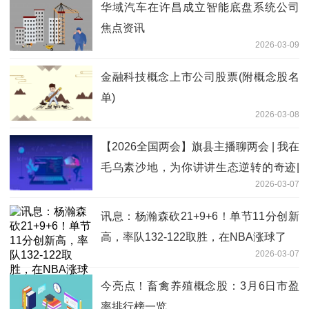
华域汽车在许昌成立智能底盘系统公司
焦点资讯
2026-03-09
金融科技概念上市公司股票(附概念股名
单)
2026-03-08
【2026全国两会】旗县主播聊两会 | 我在
毛乌素沙地，为你讲讲生态逆转的奇迹|
2026-03-07
今日要闻
讯息：杨瀚森砍21+9+6！单节11分创新
高，率队132-122取胜，在NBA涨球了
2026-03-07
今亮点！畜禽养殖概念股：3月6日市盈
率排行榜一览