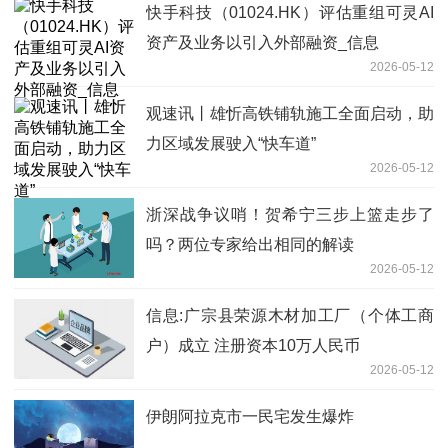
快手科技（01024.HK）评估重组可灵AI
资产及业务以引入外部融资_信息
2026-05-12
观速讯丨雄忻高铁铺轨施工全面启动，助
力区域发展驶入“快车道”
2026-05-12
浙深战争议哨！贺希宁三步上篮走步了
吗？两位专家给出相同的解读
2026-05-12
信息:广宗县荣源木材加工厂（个体工商
户）成立 注册资本10万人民币
2026-05-12
伊朗阿拉克市一民宅发生爆炸