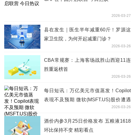
2026-03-27
县在发生｜医生半年减重60斤！罗源这
家卫生院，为何开起减重门诊？
2026-03-26
CBA常规赛：上海客场战胜山西迎11连
胜重返榜首
2026-03-26
每日短讯：万亿美元市值蒸发！Copilot
表现不及预期 微软(MSFT.US)股价遭遇
2026-03-26
08金融危机来最差走势
酒价内参3月25日价格发布 五粮液1618
环比保持不变 精彩看点