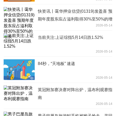
快资讯丨霭华押业信贷(01319)发盈喜 预
期年度股东应占溢利取得30%至50%的增
2026-05-14
长
当前关注:上证综指5月14日跌1.52%
2026-05-14
84秒，“天地板” 速递
2026-05-14
英冠附加赛决赛对阵出炉，温布利观赛指
南
2026-05-14
男子巴厘岛旅游时手机被猴子抢走，寻回