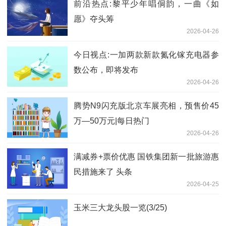
前沿热点:黎平少年唱侗韵，一曲《如
愿》夺头筹
2026-04-26
今日视点:一加两款新款氮化镓充电器参
数公布，即将发布
2026-04-26
腾势N9闪充版北京车展亮相，预售价45
万—50万元|每日热门
2026-04-26
满减券+票价优惠 国铁集团新一批旅游惠
民措施来了 头条
2026-04-25
玉米三大龙头股一览(3/25)