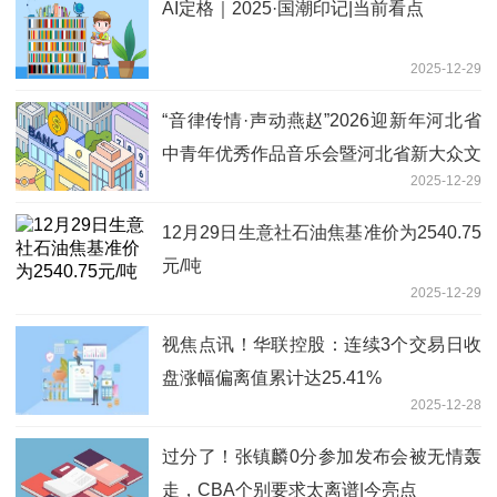
AI定格｜2025·国潮印记|当前看点
2025-12-29
“音律传情·声动燕赵”2026迎新年河北省
中青年优秀作品音乐会暨河北省新大众文
2025-12-29
艺全民创享赋能行动研讨会成功举办
12月29日生意社石油焦基准价为2540.75
元/吨
2025-12-29
视焦点讯！华联控股：连续3个交易日收
盘涨幅偏离值累计达25.41%
2025-12-28
过分了！张镇麟0分参加发布会被无情轰
走，CBA个别要求太离谱|今亮点