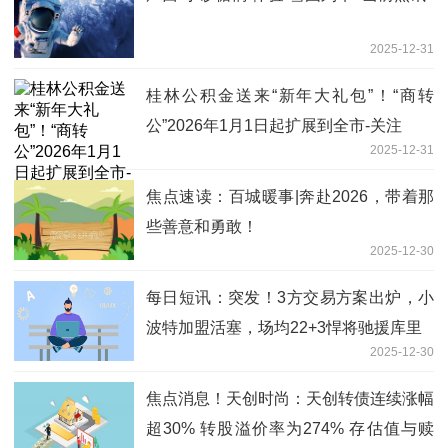
2025-12-31
桂林公积金送来“新年大礼包”！“商转
公”2026年1月1日起扩展到全市-关注
2025-12-31
焦点速读：百城暖事|奔赴2026，带着那
些善意和勇敢！
2025-12-30
每日短讯：突发！3方交易方案出炉，小
波特加盟活塞，场均22+3悍将驰援库里
2025-12-30
焦点消息！天创时尚：天创转债连续涨幅
超30% 转股溢价率为274% 存估值与赎