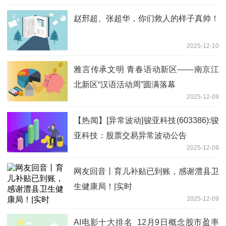
赵邢超、张超华，你们救人的样子真帅！
2025-12-10
雅言传承文明 青春语动新区——南京江
北新区“汉语活动周”圆满落幕
2025-12-09
【热闻】[异常波动]骏亚科技(603386):骏
亚科技：股票交易异常波动公告
2025-12-09
网友回音丨育儿补贴已到账，感谢澧县卫
生健康局！|实时
2025-12-09
AI电影十大排名_12月9日概念股市盈率