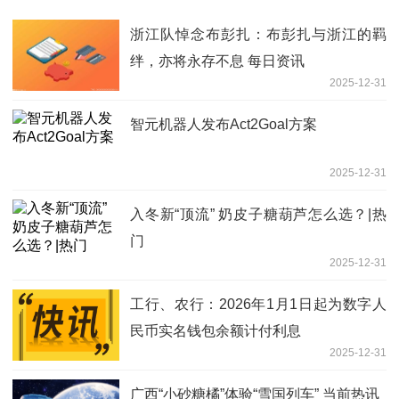
浙江队悼念布彭扎：布彭扎与浙江的羁
绊，亦将永存不息 每日资讯
2025-12-31
智元机器人发布Act2Goal方案
2025-12-31
入冬新“顶流” 奶皮子糖葫芦怎么选？|热
门
2025-12-31
工行、农行：2026年1月1日起为数字人
民币实名钱包余额计付利息
2025-12-31
广西“小砂糖橘”体验“雪国列车” 当前热讯