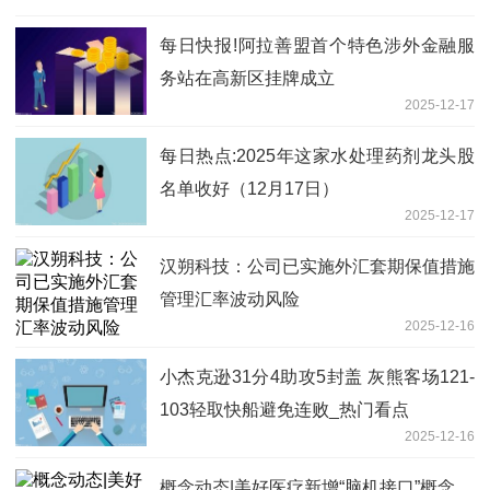
每日快报!阿拉善盟首个特色涉外金融服
务站在高新区挂牌成立
2025-12-17
每日热点:2025年这家水处理药剂龙头股
名单收好（12月17日）
2025-12-17
汉朔科技：公司已实施外汇套期保值措施
管理汇率波动风险
2025-12-16
小杰克逊31分4助攻5封盖 灰熊客场121-
103轻取快船避免连败_热门看点
2025-12-16
概念动态|美好医疗新增“脑机接口”概念