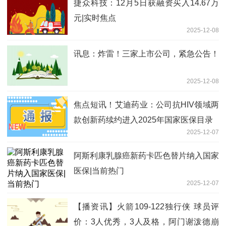
捷众科技：12月5日获融资买入14.67万
元|实时焦点
2025-12-08
讯息：炸雷！三家上市公司，紧急公告！
2025-12-08
焦点短讯！艾迪药业：公司抗HIV领域两
款创新药续约进入2025年国家医保目录
2025-12-07
阿斯利康乳腺癌新药卡匹色替片纳入国家
医保|当前热门
2025-12-07
【播资讯】火箭109-122独行侠 球员评
价：3人优秀，3人及格，阿门谢泼德崩