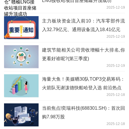
LNG接收站项目首座储罐升顶成功
2025-12-19
主力板块资金流入前10：汽车零部件流
入32.79亿元、通用设备流入18.41亿元
2025-12-19
建筑节能相关公司营收增幅十大排名,你
更看好谁呢?(第三季度)
2025-12-19
海量大鱼！美媒晒30队TOP3交易筹码：
火箭队无谢泼德快船哈登入选 前沿热点
2025-12-18
当前焦点!奕瑞科技(688301.SH)：首次回
购7.98万股
2025-12-18