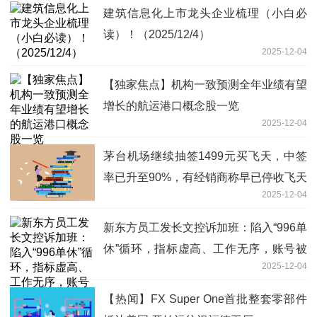
建筑信息化上市龙头企业梳理（小白必
读）！（2025/12/4）
2025-12-04
【独家焦点】机构一致预测全年业绩有望
增长的航运港口概念股一览
2025-12-04
茅台机场继续抽签1499元买飞天，中签
率已升至90%，有经销商称早已停收飞天
2025-12-04
茅台
新东方员工发长文控诉加班：陷入“996单
休”循环，指标虚高、工作无序，账号被
2025-12-04
秒封
【热闻】FX Super One首批整套零部件